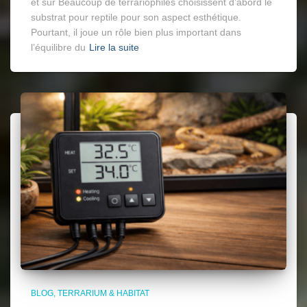
et sûr Beaucoup de terrariophiles choisissent d’abord le
substrat pour reptile pour son aspect esthétique.
Pourtant, il joue un rôle bien plus important dans
l’équilibre du
Lire la suite
BLOG
TERRARIUM & HABITAT