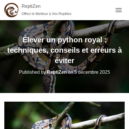
ReptiZen
Offrez le Meilleur à Vos Reptiles
OUVRI
Élever un python royal :
techniques, conseils et erreurs à
éviter
Published by
ReptiZen
on
5 décembre 2025