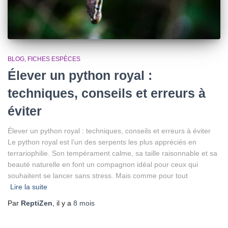
BLOG
FICHES ESPÈCES
Élever un python royal :
techniques, conseils et erreurs à
éviter
Élever un python royal : techniques, conseils et erreurs à éviter
Le python royal est l’un des serpents les plus appréciés en
terrariophilie. Son tempérament calme, sa taille raisonnable et sa
beauté naturelle en font un compagnon idéal pour ceux qui
souhaitent se lancer sans stress. Mais comme pour tout
Lire la suite
Par
ReptiZen
, il y a
8 mois