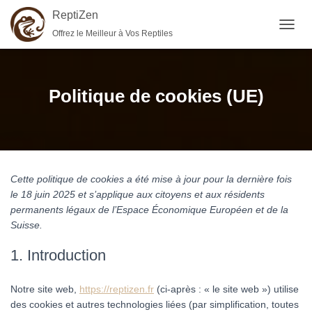
ReptiZen
Offrez le Meilleur à Vos Reptiles
OUVRI
Politique de cookies (UE)
Cette politique de cookies a été mise à jour pour la dernière fois
le 18 juin 2025 et s’applique aux citoyens et aux résidents
permanents légaux de l’Espace Économique Européen et de la
Suisse.
1. Introduction
Notre site web,
https://reptizen.fr
(ci-après : « le site web ») utilise
des cookies et autres technologies liées (par simplification, toutes