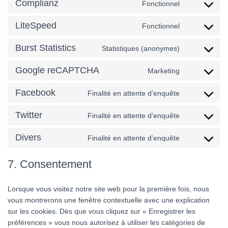
Complianz
service
Fonctionnel
Consent
optinmonste
to
LiteSpeed
service
Fonctionnel
Consent
complianz
to
Burst Statistics
service
Statistiques (anonymes)
Consent
litespeed
to
Google reCAPTCHA
service
Marketing
Consent
burst-
to
statistics
Facebook
service
Finalité en attente d’enquête
Consent
google-
to
recaptcha
Twitter
service
Finalité en attente d’enquête
Consent
facebook
to
Divers
service
Finalité en attente d’enquête
Consent
twitter
to
service
7. Consentement
divers
Lorsque vous visitez notre site web pour la première fois, nous
vous montrerons une fenêtre contextuelle avec une explication
sur les cookies. Dès que vous cliquez sur « Enregistrer les
préférences » vous nous autorisez à utiliser les catégories de