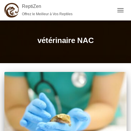
ReptiZen
Offrez le Meilleur à Vos Reptiles
OUVR
LA
NAVIG
vétérinaire NAC